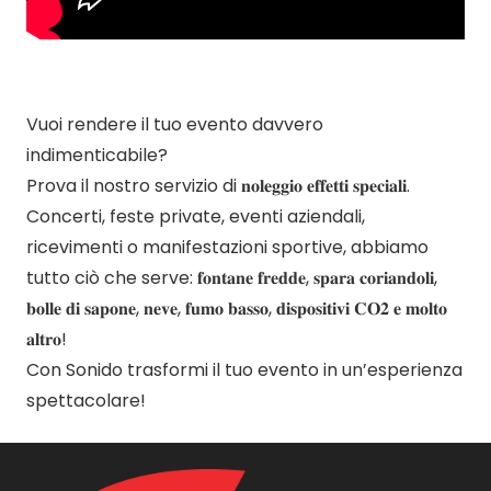
Vuoi rendere il tuo evento davvero
indimenticabile?
Prova il nostro servizio di 𝐧𝐨𝐥𝐞𝐠𝐠𝐢𝐨 𝐞𝐟𝐟𝐞𝐭𝐭𝐢 𝐬𝐩𝐞𝐜𝐢𝐚𝐥𝐢.
Concerti, feste private, eventi aziendali,
ricevimenti o manifestazioni sportive, abbiamo
tutto ciò che serve: 𝐟𝐨𝐧𝐭𝐚𝐧𝐞 𝐟𝐫𝐞𝐝𝐝𝐞, 𝐬𝐩𝐚𝐫𝐚 𝐜𝐨𝐫𝐢𝐚𝐧𝐝𝐨𝐥𝐢,
𝐛𝐨𝐥𝐥𝐞 𝐝𝐢 𝐬𝐚𝐩𝐨𝐧𝐞, 𝐧𝐞𝐯𝐞, 𝐟𝐮𝐦𝐨 𝐛𝐚𝐬𝐬𝐨, 𝐝𝐢𝐬𝐩𝐨𝐬𝐢𝐭𝐢𝐯𝐢 𝐂𝐎𝟐 𝐞 𝐦𝐨𝐥𝐭𝐨
𝐚𝐥𝐭𝐫𝐨!
Con Sonido trasformi il tuo evento in un’esperienza
spettacolare!