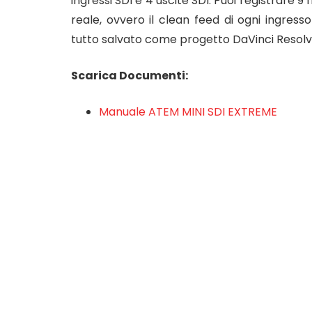
ingressi SDI e 4 uscite SDI. Puoi registrare 9
reale, ovvero il clean feed di ogni ingress
tutto salvato come progetto DaVinci Resolv
Scarica Documenti:
Manuale ATEM MINI SDI EXTREME