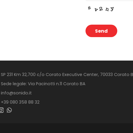
Send
This
field
should
be
SP 231 Km 32,700 c/o Corato Executive Center, 70033 Corato 
left
Sede legale: Via Pacinotti n.11 Corato BA
blank
info@sonido.it
+39 080 358 88 32