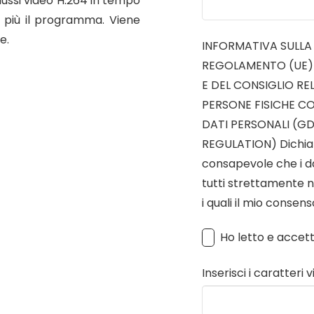
 flussi video H.264 in tempo
o più il programma. Viene
e.
INFORMATIVA SULLA P
REGOLAMENTO (UE)
E DEL CONSIGLIO RE
PERSONE FISICHE C
DATI PERSONALI (G
REGULATION) Dichiar
consapevole che i dat
tutti strettamente n
i quali il mio consen
Ho letto e accet
Inserisci i caratteri v