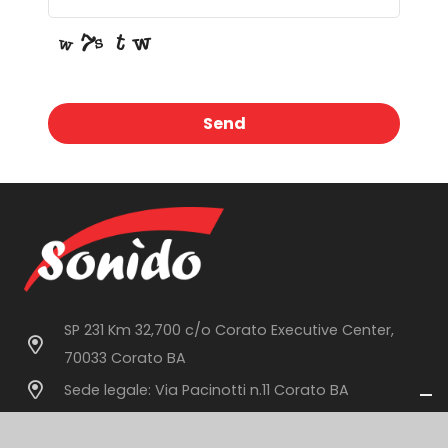
Send
This
field
should
be
left
blank
SP 231 Km 32,700 c/o Corato Executive Center,
70033 Corato BA
Sede legale: Via Pacinotti n.11 Corato BA
info@sonido.it