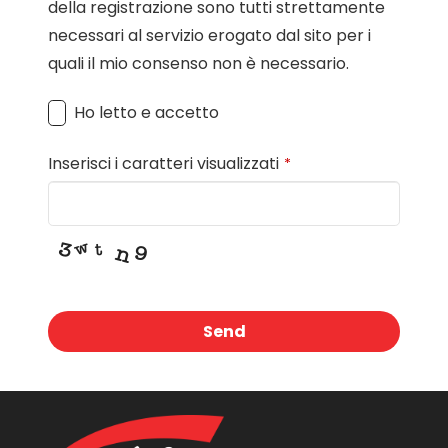
della registrazione sono tutti strettamente
necessari al servizio erogato dal sito per i
quali il mio consenso non è necessario.
Ho letto e accetto
Inserisci i caratteri visualizzati
*
Send
This
field
should