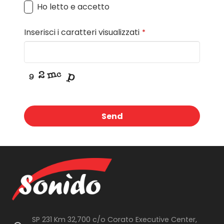
Ho letto e accetto
Inserisci i caratteri visualizzati
*
Send
This
field
should
be
left
blank
SP 231 Km 32,700 c/o Corato Executive Center,