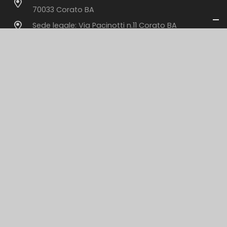
70033 Corato BA
Sede legale: Via Pacinotti n.11 Corato BA
info@sonido.it
+39 080 358 88 32
Contattaci
Per informazioni sui nostri servizi o per un preventivo
personalizzato.
Compila il modulo
© 2025 Sonido S.A.S. di Rutigliano Ferdinando |
P.I.
06473070727
|
Cookie Policy
|
Prvacy Policy |
Design by
Landlogic IT