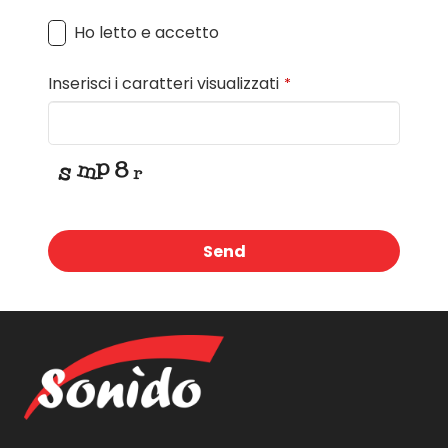
Ho letto e accetto
Inserisci i caratteri visualizzati
*
Send
This
field
should
be
left
blank