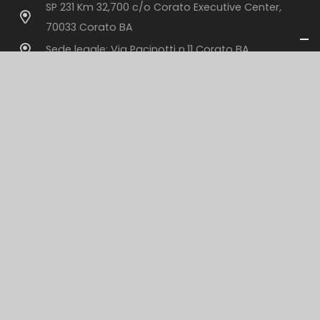
SP 231 Km 32,700 c/o Corato Executive Center,
70033 Corato BA
Sede legale: Via Pacinotti n.11 Corato BA
info@sonido.it
+39 080 358 88 32
Contattaci
Per informazioni sui nostri servizi o per un preventivo
personalizzato.
Compila il modulo
© 2025 Sonido S.A.S. di Rutigliano Ferdinando |
P.I.
06473070727
|
Cookie Policy
|
Prvacy Policy |
Design by