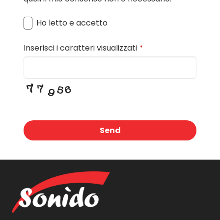
Ho letto e accetto
Inserisci i caratteri visualizzati
*
Send
This
field
should
be
left