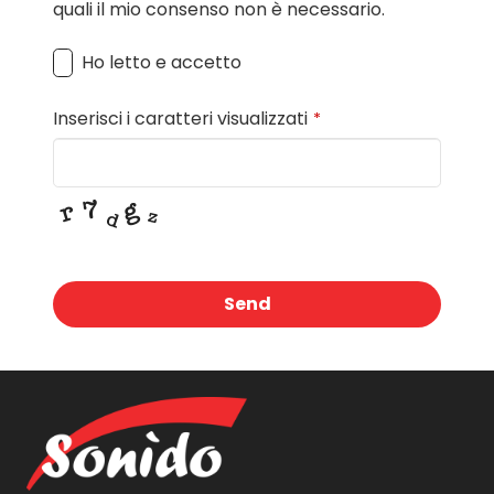
quali il mio consenso non è necessario.
Ho letto e accetto
Inserisci i caratteri visualizzati
*
Send
This
field
should
be
left