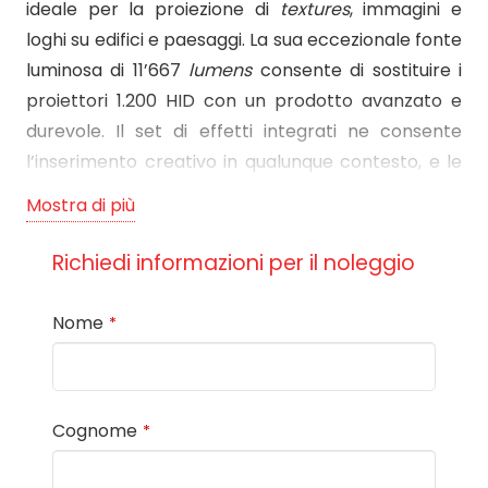
ideale per la proiezione di
textures
, immagini e
loghi su edifici e paesaggi. La sua eccezionale fonte
luminosa di 11’667
lumens
consente di sostituire i
proiettori 1.200 HID con un prodotto avanzato e
durevole. Il set di effetti integrati ne consente
l’inserimento creativo in qualunque contesto, e le
ottiche zoomabili lo rendono una
fixture
Mostra di più
estremamente versatile sia per installazioni
ravvicinate che a lungo raggio.
Richiedi informazioni per il noleggio
Accessori:
Nome
*
STAFFA PER MOSAICO PER MONTAGGIO A PARERE
E SOSPENSIONE SU PALI
GOBO IN VETRO BOROSILICATO BABBO NATALE
E26,8 IMG23
Cognome
*
GOBO IN VETRO BOROSILICATO NATALE E26,8
IMG24