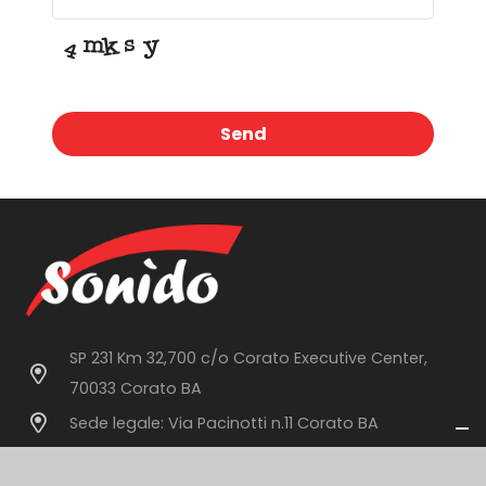
Send
This
field
should
be
left
blank
SP 231 Km 32,700 c/o Corato Executive Center,
70033 Corato BA
Sede legale: Via Pacinotti n.11 Corato BA
info@sonido.it