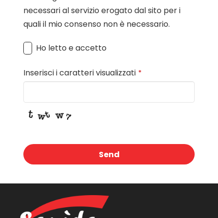
necessari al servizio erogato dal sito per i
quali il mio consenso non è necessario.
Ho letto e accetto
Inserisci i caratteri visualizzati
*
Send
This
field
should