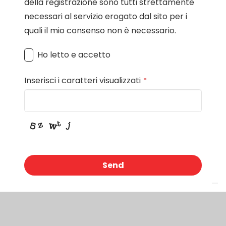
della registrazione sono tutti strettamente
necessari al servizio erogato dal sito per i
quali il mio consenso non è necessario.
Ho letto e accetto
Inserisci i caratteri visualizzati
*
Send
This
field
should