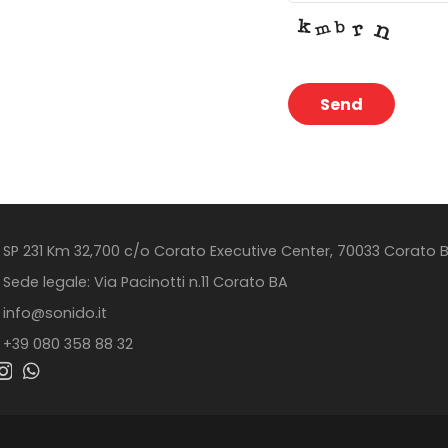
Send
This
field
should
be
SP 231 Km 32,700 c/o Corato Executive Center, 70033 Corato 
left
Sede legale: Via Pacinotti n.11 Corato BA
blank
info@sonido.it
+39 080 358 88 32