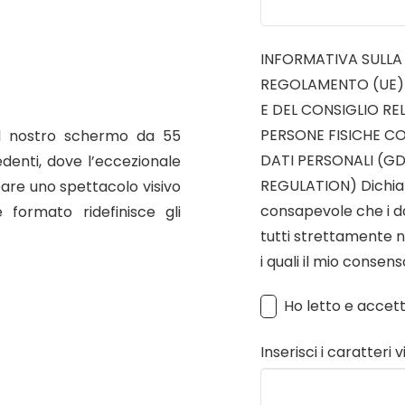
INFORMATIVA SULLA P
REGOLAMENTO (UE)
E DEL CONSIGLIO RE
PERSONE FISICHE C
il nostro schermo da 55
DATI PERSONALI (G
denti, dove l’eccezionale
REGULATION) Dichiar
eare uno spettacolo visivo
consapevole che i dat
formato ridefinisce gli
tutti strettamente n
i quali il mio consen
Ho letto e accet
Inserisci i caratteri v