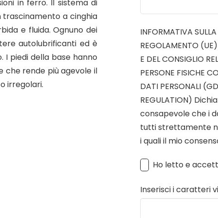
oni in ferro. Il sistema di
n trascinamento a cinghia
bida e fluida. Ognuno dei
INFORMATIVA SULLA P
stere autolubrificanti ed è
REGOLAMENTO (UE)
. I piedi della base hanno
E DEL CONSIGLIO RE
 che rende più agevole il
PERSONE FISICHE C
 irregolari.
DATI PERSONALI (G
REGULATION) Dichiar
consapevole che i dat
tutti strettamente n
i quali il mio consen
Ho letto e accet
Inserisci i caratteri v