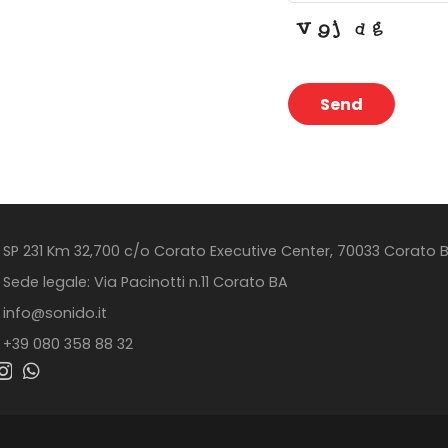
Send
This
field
should
be
SP 231 Km 32,700 c/o Corato Executive Center, 70033 Corato 
left
Sede legale: Via Pacinotti n.11 Corato BA
blank
info@sonido.it
+39 080 358 88 32