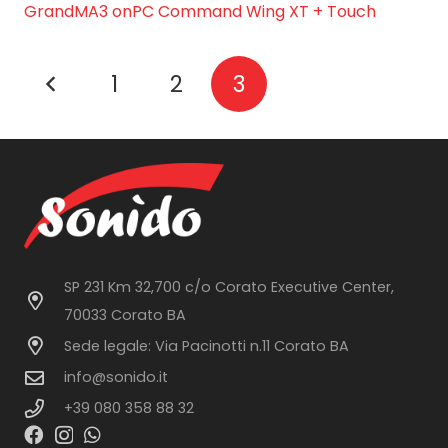
GrandMA3 onPC Command Wing XT + Touch
1
2
3
SP 231 Km 32,700 c/o Corato Executive Center,
70033 Corato BA
Sede legale: Via Pacinotti n.11 Corato BA
info@sonido.it
+39 080 358 88 32