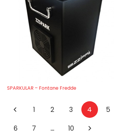
SPARKULAR – Fontane Fredde
1
2
3
4
5
6
7
…
10