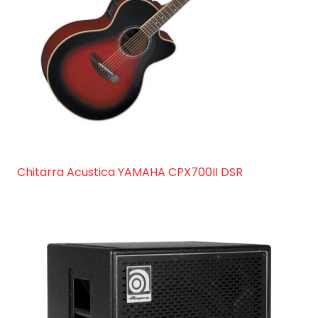
Chitarra Acustica YAMAHA CPX700II DSR